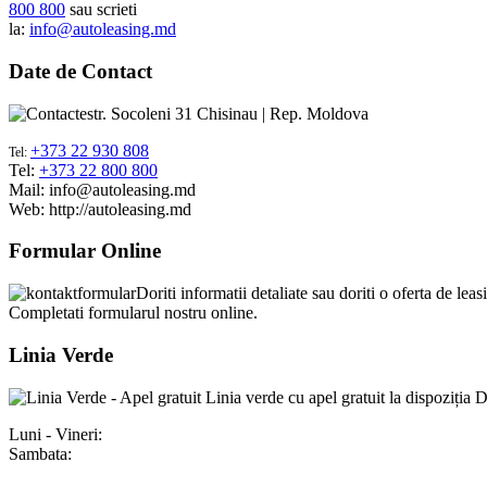
800 800
sau scrieti
la:
info@autoleasing.md
Date
de Contact
str. Socoleni 31 Chisinau | Rep. Moldova
+373 22 930 808
Tel:
Tel:
+373 22 800 800
Mail: info@autoleasing.md
Web: http://autoleasing.md
Formular
Online
Doriti informatii detaliate sau doriti o oferta de le
Completati formularul nostru online.
Linia
Verde
Linia verde cu apel gratuit la dispoziția
Luni - Vineri:
Sambata: