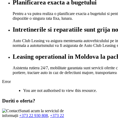
Planificarea exacta a bugetului
Pentru a va putea realiza o planificare exacta a bugetului si pe
dispozitie o singura rata fixa, lunara.
Intretinerile si reparatiile sunt grija n
Auto Club Leasing va asigura mentenanta autovehiculului pe intr
normala a autoturismului va fi asigurata de Auto Club Leasing si 
Leasing operational in Moldova la pac
Asistenta rutiera 24/7, mobilitate garantata sunt servicii oferite 
portiere, tractare auto in caz de defectiuni majore, transportarea 
Error
You are not authorised to view this resource.
Doriti
o oferta?
Sunati acum la serviciul de
informații
+373 22 930 808
,
+373 22