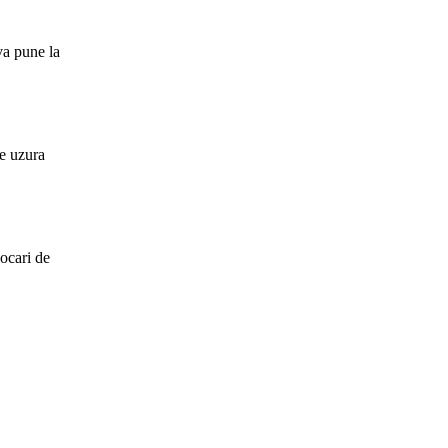
va pune la
de uzura
locari de