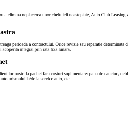
ntru a elimina neplacerea unor cheltuieli neasteptate, Auto Club Leasing 
oastra
eaga perioada a contractului. Orice revizie sau reparatie determinata 
acoperita integral prin rata fixa lunara.
het
clientilor nostri la pachet fara costuri suplimentare: pana de cauciuc, deb
autoturismului la/de la service auto, etc.